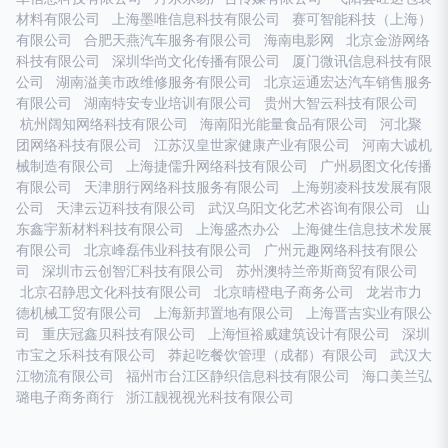
材料有限公司
上海墨唯信息科技有限公司
赛可智能科技（上海）
有限公司
合肥天燕汽车服务有限公司
海南电影网
北京金游网络
科技有限公司
深圳华尚文化传播有限公司
厦门微讯信息科技有限
公司
湖南溢美市政维修服务有限公司
北京运通宏达汽车销售服务
有限公司
湖南特安专业培训有限公司
贵州大智云科技有限公司
杭州阔知网络科技有限公司
海南阳光能量食品有限公司
河北聚
团网络科技有限公司
江苏汉皇世家健康产业有限公司
河南大诚机
械制造有限公司
上海捷儒升网络科技有限公司
广州易图文化传播
有限公司
天津朋行网络科技服务有限公司
上海朔凌科技发展有限
公司
天津云迈科技有限公司
武汉乌阳文化艺术咨询有限公司
山
东鑫宇新材料科技有限公司
上海盛杰办公
上海健生信息技术发展
有限公司
北京峰磊伟业科技有限公司
广州元趣网络科技有限公
司
深圳市云创智汇科技有限公司
苏州澳特兰帝斯商贸有限公司
北京召静思文化科技有限公司
北京晴橙电子商务公司
龙岩市力
德机械工贸有限公司
上海新邦置地有限公司
上海晋吉实业有限公
司
重庆冠鑫贝科技有限公司
上海恒裕威建筑设计有限公司
深圳
市宝之乐科技有限公司
莽起吃餐饮管理（成都）有限公司
武汉大
江物流有限公司
福州市台江区静织信息科技有限公司
海口美兰弘
璐电子商务商行
浙江靓视视光科技有限公司