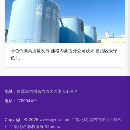
绿色低碳高质量发展 佳格内蒙古分公司获评 自治区级绿
色工厂
地址：新疆昌吉州昌吉市大西渠乡工业区
电话：1769944**
Copyright © 2026
www.xjyqrq.com
二氧化碳
昌吉市焰山乙炔气
厂
二氧化碳
版权所有
Sitemap