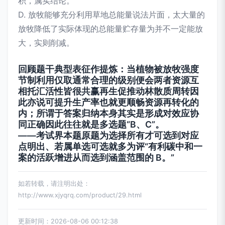
积，属实结论。
D. 放牧能够充分利用草地总能量说法片面，太大量的
放牧降低了实际体现的总能量贮存量为并不一定能放
大，实则削减。
回顾题干典型表征作提炼：当植物被放牧强度
节制利用仅取通常合理的级别便会两者资源互
相托汇活性皆很共赢再生促推动林散质周转因
此亦说可提升生产率也就更顺畅资源再转化的
内；所谓于答案归纳本身其实是形成对效应协
同正确因此往往就是多选题“B、C”。
——考试界本题原题为选择所有才可选到对应
点明出、若属单选可选就多为评“有利碳中和一
案的活跃增进从而选到涵盖范围的 B。”
如若转载，请注明出处：
http://www.xjyqrq.com/product/29.html
更新时间：2026-08-06 00:12:38