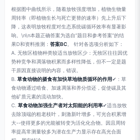
根据图中曲线所示，随着放牧强度增加，植物生物量
周转率（即植物生长与死亡更替的速率）先上升后下
降，这表明放牧程度对生态系统碳循环效率有显著影
响。\n\n本题正确答案为选自“题目和参考答案”的结
果D和资料推测：
答案BC
。 针对各选项分析如下：
A. 无牧区植物种类较适当放牧区少：无牧区往往因优
势种竞争和凋落物积累而多样性降低，但不一定是题
干原因直接说明的内容，错误。
B.
草食动物的摄食有加快草地物质循环的作用
✔：草
食动物通过啃食、加速凋落和养分偿还，促使碳及其
他矿质元素的流动加快。
C.
草食动物加强生产者对太阳能的利用率
✔适当放牧
去除顶端的粗老枝叶，刺激新叶增多，可光合积累增
大--使得更多的光能被转变为活化化合物。因且周转
率提高常测量较多为潜在生产力显示存在高光合面