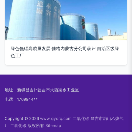
绿色低碳高质量发展 佳格内蒙古分公司获评 自治区级绿
色工厂
地址：新疆昌吉州昌吉市大西渠乡工业区
电话：1769944**
Copyright © 2026
www.xjyqrq.com
二氧化碳
昌吉市焰山乙炔气
厂
二氧化碳
版权所有
Sitemap