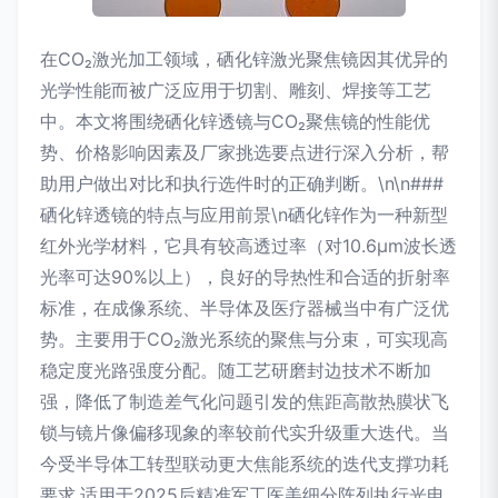
在CO₂激光加工领域，硒化锌激光聚焦镜因其优异的
光学性能而被广泛应用于切割、雕刻、焊接等工艺
中。本文将围绕硒化锌透镜与CO₂聚焦镜的性能优
势、价格影响因素及厂家挑选要点进行深入分析，帮
助用户做出对比和执行选件时的正确判断。\n\n###
硒化锌透镜的特点与应用前景\n硒化锌作为一种新型
红外光学材料，它具有较高透过率（对10.6μm波长透
光率可达90%以上），良好的导热性和合适的折射率
标准，在成像系统、半导体及医疗器械当中有广泛优
势。主要用于CO₂激光系统的聚焦与分束，可实现高
稳定度光路强度分配。随工艺研磨封边技术不断加
强，降低了制造差气化问题引发的焦距高散热膜状飞
锁与镜片像偏移现象的率较前代实升级重大迭代。当
今受半导体工转型联动更大焦能系统的迭代支撑功耗
要求.适用于2025后精准军工医美细分阵列执行光电