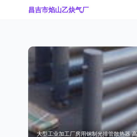
昌吉市焰山乙炔气厂
大型工业加工厂房用钢制光排管散热器 